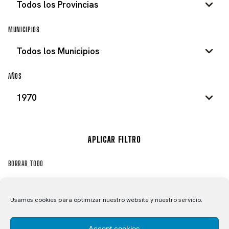
MUNICIPIOS
AÑOS
APLICAR FILTRO
BORRAR TODO
Usamos cookies para optimizar nuestro website y nuestro servicio.
CARRERA PREOLÍMPICA EN SORIA
EQUIPO DE «LA CASERA» DE
NOTICIA PERIÓDICO
CARRERA
JUVENILES, 1970
MADRID JUVENIL, 1970
Accept cookies