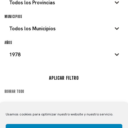
MUNICIPIOS
AÑOS
APLICAR FILTRO
BORRAR TODO
Usamos cookies para optimizar nuestro website y nuestro servicio.
EQUIPO C.D.BAZTAN CARAVANAS
CARRERA EN ALGEZARES –
FOTO DE EQUIPO
CARRERA
CARRERA AFICIONADOS EN
GARAYOA (NAVARRA) – JUVENILES
AFICIONADOS DE 2ª (1978)
CARRERA
MADRID – 1978
1978