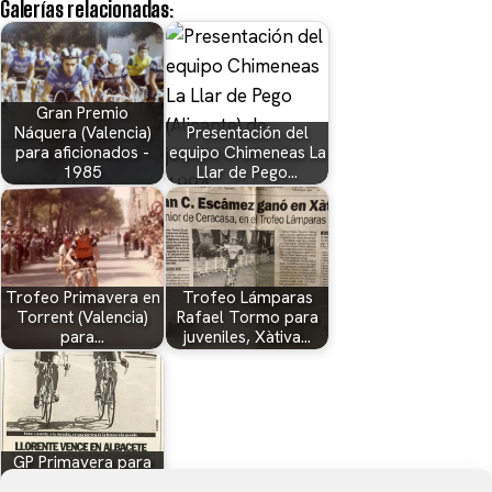
Galerías relacionadas:
Gran Premio
Náquera (Valencia)
Presentación del
para aficionados -
equipo Chimeneas La
1985
Llar de Pego…
Trofeo Primavera en
Trofeo Lámparas
Torrent (Valencia)
Rafael Tormo para
para…
juveniles, Xàtiva…
GP Primavera para
aficionados en Ontur