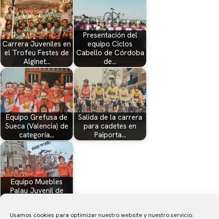
Presentación del
Carrera Juveniles en
equipo Ciclos
el Trofeu Festes de
Cabello de Córdoba
Alginet…
de…
Equipo Grefusa de
Salida de la carrera
Sueca (Valencia) de
para cadetes en
categoría…
Paiporta…
Equipo Muebles
Palau Juvenil de
Benicarló (Castellón)
- 1979
Usamos cookies para optimizar nuestro website y nuestro servicio.