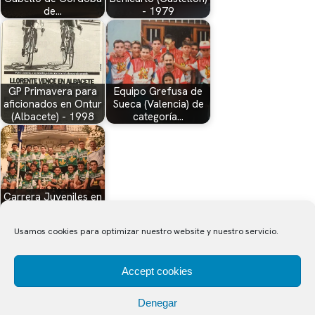
de…
- 1979
GP Primavera para
Equipo Grefusa de
aficionados en Ontur
Sueca (Valencia) de
(Albacete) - 1998
categoría…
Carrera Juveniles en
el Trofeu Festes de
Alginet…
Usamos cookies para optimizar nuestro website y nuestro servicio.
Accept cookies
CICLOPEDIA
Denegar
Nuestro ciclismo de siempre.