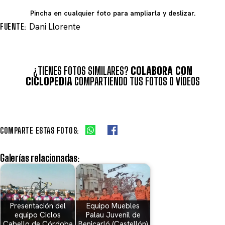
Pincha en cualquier foto para ampliarla y deslizar.
FUENTE:
Dani Llorente
¿TIENES FOTOS SIMILARES?
COLABORA CON
CICLOPEDIA
COMPARTIENDO TUS FOTOS O VÍDEOS
COMPARTE ESTAS FOTOS:
Galerías relacionadas:
Presentación del
Equipo Muebles
equipo Ciclos
Palau Juvenil de
Cabello de Córdoba
Benicarló (Castellón)