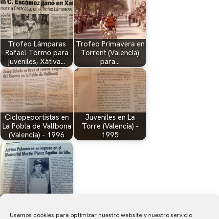
Trofeo Lámparas
Trofeo Primavera en
Rafael Tormo para
Torrent (Valencia)
juveniles, Xàtiva…
para…
Ciclopeportistas en
Juveniles en La
La Pobla de Vallbona
Torre (Valencia) -
(Valencia) - 1996
1995
Aficionados en Silla
(Valencia) - 1995
Usamos cookies para optimizar nuestro website y nuestro servicio.