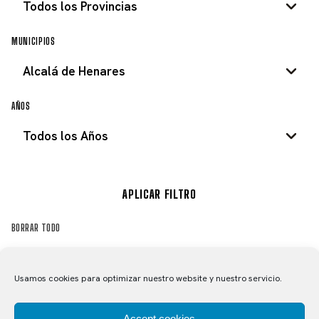
MUNICIPIOS
AÑOS
APLICAR FILTRO
BORRAR TODO
Usamos cookies para optimizar nuestro website y nuestro servicio.
SÉPTIMAS JORNADAS DE
6 fotos
CENA / ENCUENTRO CICLISTA
CICLISMO INFANTIL
ORGANIZADAS POR LA
Accept cookies