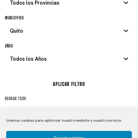
MUNICIPIOS
AÑOS
APLICAR FILTRO
BORRAR TODO
Usamos cookies para optimizar nuestro website y nuestro servicio.
MIGUEL MORRÁS CAMPEÓN DEL
CARRERA
MUNDO EN 1994 DE JUVENILES
– QUITO (PICHINCHA), ECUADOR
Accept cookies