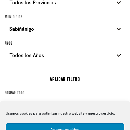
MUNICIPIOS
AÑOS
APLICAR FILTRO
BORRAR TODO
Usamos cookies para optimizar nuestro website y nuestro servicio.
CAMPEONATO DE ESPAÑA 1994
2 fotos
CARRERA
EN SABIÑÁNIGO (JUVENILES) –
CONTRARRELOJ POR EQUIPOS
Accept cookies