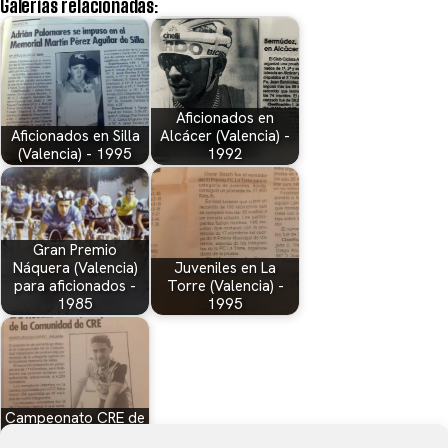
Galerías relacionadas:
Aficionados en
Aficionados en Silla
Alcácer (Valencia) -
(Valencia) - 1995
1992
Gran Premio
Náquera (Valencia)
Juveniles en La
para aficionados -
Torre (Valencia) -
1985
1995
Campeonato CRE de
la Comunidad