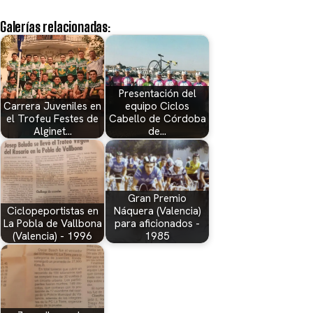
Galerías relacionadas:
Presentación del
Carrera Juveniles en
equipo Ciclos
el Trofeu Festes de
Cabello de Córdoba
Alginet…
de…
Gran Premio
Ciclopeportistas en
Náquera (Valencia)
La Pobla de Vallbona
para aficionados -
(Valencia) - 1996
1985