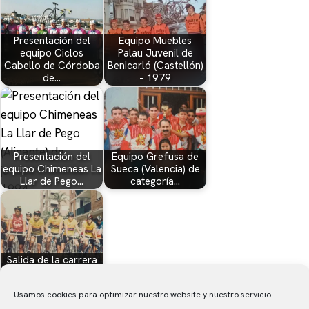
Presentación del
Equipo Muebles
equipo Ciclos
Palau Juvenil de
Cabello de Córdoba
Benicarló (Castellón)
de…
- 1979
Presentación del
Equipo Grefusa de
equipo Chimeneas La
Sueca (Valencia) de
Llar de Pego…
categoría…
Salida de la carrera
para cadetes en
Paiporta…
Usamos cookies para optimizar nuestro website y nuestro servicio.