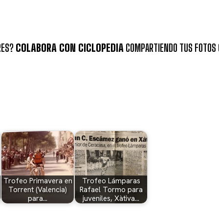
RES?
COLABORA CON CICLOPEDIA
COMPARTIENDO TUS FOTOS 
Trofeo Primavera en
Trofeo Lámparas
Torrent (Valencia)
Rafael Tormo para
para…
juveniles, Xàtiva…