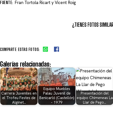
FUENTE:
Fran Tortola Ricart y Vicent Roig
¿TIENES FOTOS SIMILA
COMPARTE ESTAS FOTOS:
Galerías relacionadas:
Equipo Muebles
Carrera Juveniles en
Palau Juvenil de
Presentación del
el Trofeu Festes de
Benicarló (Castellón)
equipo Chimeneas La
Alginet…
- 1979
Llar de Pego…