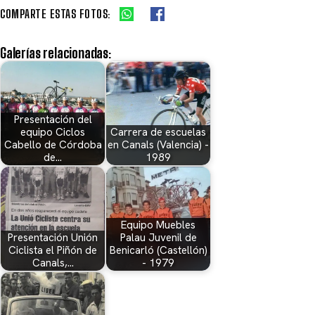
COMPARTE ESTAS FOTOS:
Galerías relacionadas:
Presentación del
equipo Ciclos
Carrera de escuelas
Cabello de Córdoba
en Canals (Valencia) -
de…
1989
Equipo Muebles
Presentación Unión
Palau Juvenil de
Ciclista el Piñón de
Benicarló (Castellón)
Canals,…
- 1979