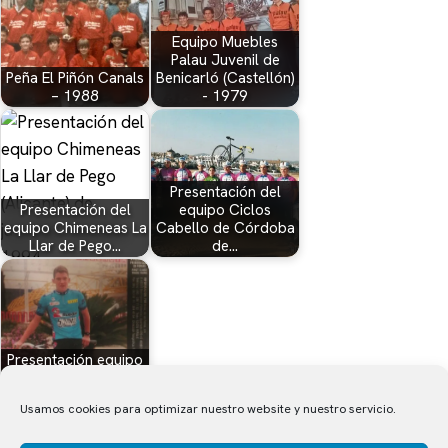
Equipo Muebles
Palau Juvenil de
Peña El Piñón Canals
Benicarló (Castellón)
– 1988
- 1979
Presentación del
Presentación del
equipo Ciclos
equipo Chimeneas La
Cabello de Córdoba
Llar de Pego…
de…
Presentación equipo
juvenil 2 Ruedas
(Valencia) – 1994
Usamos cookies para optimizar nuestro website y nuestro servicio.