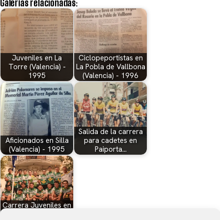
Galerías relacionadas:
Juveniles en La
Ciclopeportistas en
Torre (Valencia) -
La Pobla de Vallbona
1995
(Valencia) - 1996
Salida de la carrera
Aficionados en Silla
para cadetes en
(Valencia) - 1995
Paiporta…
Carrera Juveniles en
el Trofeu Festes de