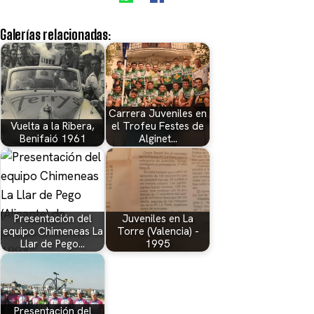
Galerías relacionadas:
Carrera Juveniles en
Vuelta a la Ribera,
el Trofeu Festes de
Benifaió 1961
Alginet…
Presentación del
Juveniles en La
equipo Chimeneas La
Torre (Valencia) -
Llar de Pego…
1995
Presentación del