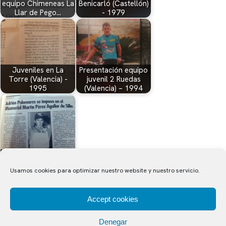
equipo Chimeneas La
Benicarló (Castellón)
Llar de Pego…
- 1979
Juveniles en La
Presentación equipo
Torre (Valencia) -
juvenil 2 Ruedas
1995
(Valencia) – 1994
Aficionados en Silla
(Valencia) - 1995
Usamos cookies para optimizar nuestro website y nuestro servicio.
Accept cookies
CICLOPEDIA
Denegar