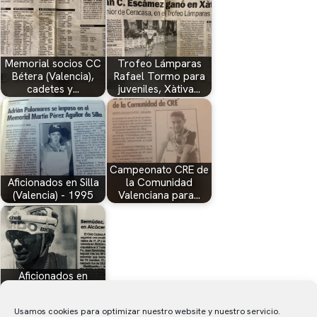
Memorial socios CC
Trofeo Lámparas
Bétera (Valencia),
Rafael Tormo para
cadetes y…
juveniles, Xàtiva…
Campeonato CRE de
Aficionados en Silla
la Comunidad
(Valencia) - 1995
Valenciana para…
Aficionados en
Alcácer (Valencia) -
1992
Usamos cookies para optimizar nuestro website y nuestro servicio.