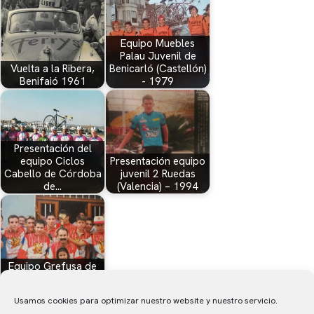
Equipo Muebles
Palau Juvenil de
Vuelta a la Ribera,
Benicarló (Castellón)
Benifaió 1961
- 1979
Presentación del
equipo Ciclos
Presentación equipo
Cabello de Córdoba
juvenil 2 Ruedas
de…
(Valencia) – 1994
Equipo Grefusa de
Sueca (Valencia) de
categoría…
Usamos cookies para optimizar nuestro website y nuestro servicio.