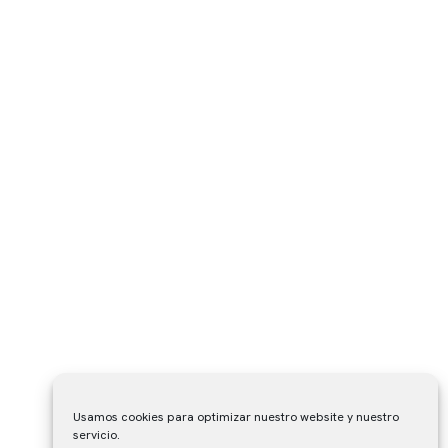
Diseño y Desarrollo web:
udista.com
Usamos cookies para optimizar nuestro website y nuestro
servicio.