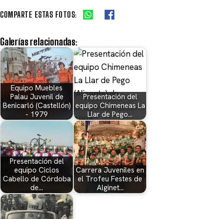
COMPARTE ESTAS FOTOS:
Galerías relacionadas:
Equipo Muebles
Palau Juvenil de
Presentación del
Benicarló (Castellón)
equipo Chimeneas La
- 1979
Llar de Pego…
Presentación del
equipo Ciclos
Carrera Juveniles en
Cabello de Córdoba
el Trofeu Festes de
de…
Alginet…