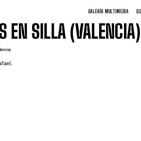
GALERÍA MULTIMEDIA
QU
 EN SILLA (VALENCIA)
ència
fael.