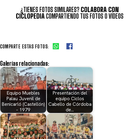
¿TIENES FOTOS SIMILARES?
COLABORA CON
CICLOPEDIA
COMPARTIENDO TUS FOTOS O VÍDEOS
COMPARTE ESTAS FOTOS:
Galerías relacionadas:
Equipo Muebles
Presentación del
Palau Juvenil de
equipo Ciclos
Benicarló (Castellón)
Cabello de Córdoba
- 1979
de…