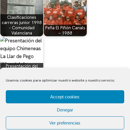
Clasificaciones
carreras junior 1998
- Comunidad
Peña El Piñón Canals
Valenciana
– 1988
Presentación del
equipo Chimeneas La
Llar de Pego…
Usamos cookies para optimizar nuestro website y nuestro servicio.
Accept cookies
Denegar
CICLOPEDIA
Nuestro ciclismo de siempre.
© 2026 Ciclopedia. Nuestro ciclismo de siempre.
Ver preferencias
Diseño y Desarrollo web:
udista.com