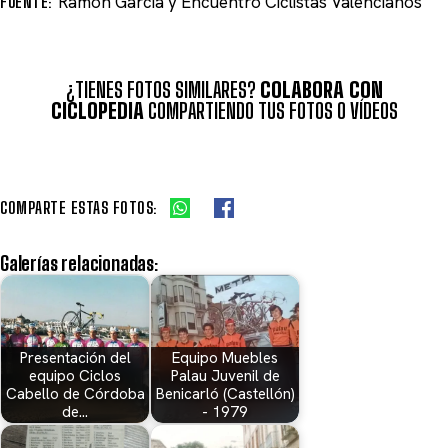
FUENTE:
Ramón García y Encuentro Ciclistas Valencianos
¿TIENES FOTOS SIMILARES?
COLABORA CON
CICLOPEDIA
COMPARTIENDO TUS FOTOS O VÍDEOS
COMPARTE ESTAS FOTOS:
Galerías relacionadas:
Presentación del
Equipo Muebles
equipo Ciclos
Palau Juvenil de
Cabello de Córdoba
Benicarló (Castellón)
de…
- 1979